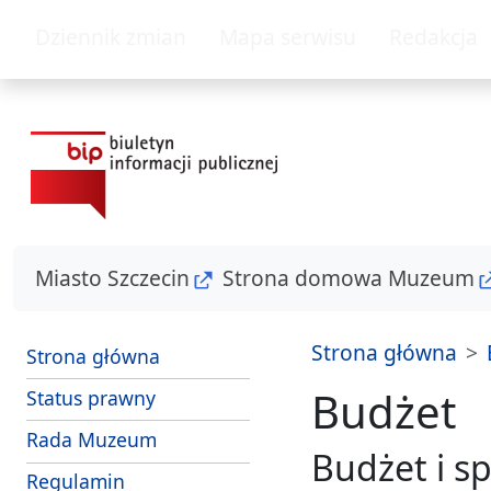
przejdź do głównego menu
przejdź do treśc
Dziennik zmian
Mapa serwisu
Redakcja
Miasto Szczecin
Strona domowa Muzeum
Strona główna
Strona główna
Budżet
Status prawny
Rada Muzeum
Budżet i s
Regulamin