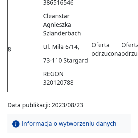
386516546
Cleanstar
Agnieszka
Szlanderbach
Oferta
Ofert
Ul. Miła 6/14,
8
odrzucona
odrzu
73-110 Stargard
REGON
320120788
Data publikacji: 2023/08/23
informacja o wytworzeniu danych