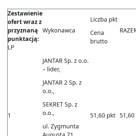
Zestawienie
Liczba pkt
ofert wraz z
przyznaną
Wykonawca
RAZE
Cena
punktacją:
brutto
LP
JANTAR Sp. z o.o.
– lider,
JANTAR 2 Sp. z
o.o.,
SEKRET Sp. z
o.o.,
1
51,60 pkt
51,60
ul. Zygmunta
Augusta 71