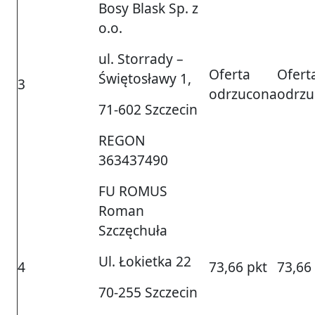
Bosy Blask Sp. z
o.o.
ul. Storrady –
Oferta
Ofert
Świętosławy 1,
3
odrzucona
odrzu
71-602 Szczecin
REGON
363437490
FU ROMUS
Roman
Szczęchuła
Ul. Łokietka 22
4
73,66 pkt
73,66
70-255 Szczecin