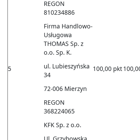
REGON
810234886
Firma Handlowo-
Usługowa
THOMAS Sp. z
o.o. Sp. K.
ul. Lubieszyńska
5
100,00 pkt
100,0
34
72-006 Mierzyn
REGON
368224065
KFK Sp. z o.o.
Ul. Grzybowska