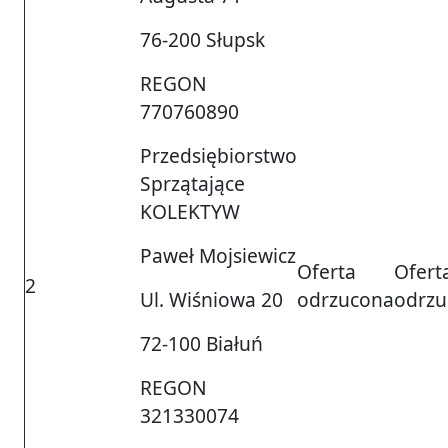
76-200 Słupsk
REGON
770760890
Przedsiębiorstwo
Sprzątające
KOLEKTYW
Paweł Mojsiewicz
Oferta
Ofert
2
Ul. Wiśniowa 20
odrzucona
odrzu
72-100 Białuń
REGON
321330074