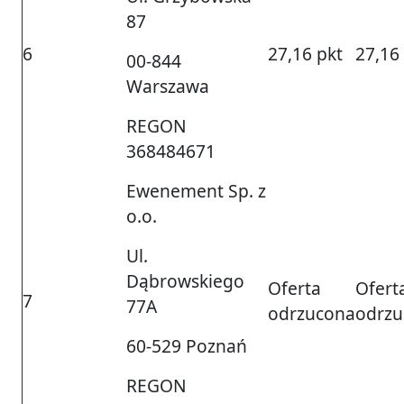
87
6
27,16 pkt
27,16
00-844
Warszawa
REGON
368484671
Ewenement Sp. z
o.o.
Ul.
Dąbrowskiego
Oferta
Ofert
7
77A
odrzucona
odrzu
60-529 Poznań
REGON