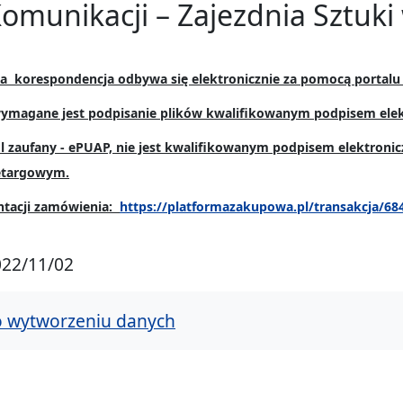
Komunikacji – Zajezdnia Sztuki
ka korespondencja odbywa się elektronicznie za pomocą portal
magane jest podpisanie plików kwalifikowanym podpisem ele
l zaufany - ePUAP, nie jest kwalifikowanym podpisem elektronic
etargowym.
ntacji zamówienia:
https://platformazakupowa.pl/transakcja/68
022/11/02
o wytworzeniu danych