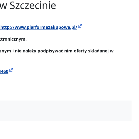
 w Szczecinie
u
http://www.plarformazakupowa.pl/
ktronicznym.
znym i nie należy podpisywać nim oferty składanej w
4460