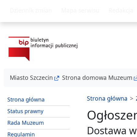
przejdź do głównego menu
przejdź do treśc
Dziennik zmian
Mapa serwisu
Redakcja
Miasto Szczecin
Strona domowa Muzeum
Strona główna
Strona główna
Ogłosze
Status prawny
Rada Muzeum
Dostawa w
Regulamin