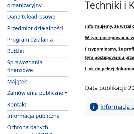
Techniki i 
organizacyjny
Dane teleadresowe
Informujemy, że wszel
Przedmiot działalności
W tym postępowaniu wy
Program działania
Przypominamy, że profi
Budżet
tym postępowaniu prz
Sprawozdania
Link do pełnej dokuma
finansowe
Majątek
Data publikacji: 2
Zamówienia publiczne
Kontakt
informacja 
Informacja publiczna
Ochrona danych